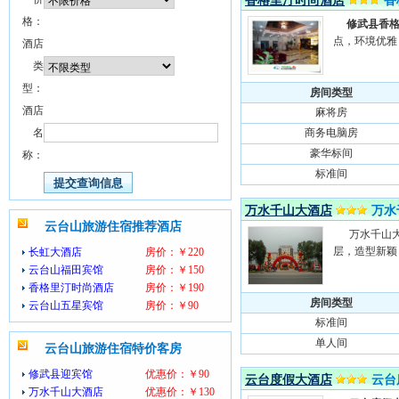
香格里汀时尚酒店
香
格：
修武县香
点，环境优雅
酒店
类
型：
房间类型
酒店
麻将房
名
商务电脑房
豪华标间
称：
标准间
万水千山大酒店
万水
云台山旅游住宿推荐酒店
万水千山大
层，造型新颖
长虹大酒店
房价：￥220
云台山福田宾馆
房价：￥150
香格里汀时尚酒店
房价：￥190
房间类型
云台山五星宾馆
房价：￥90
标准间
单人间
云台山旅游住宿特价客房
修武县迎宾馆
优惠价：￥90
云台度假大酒店
云台
万水千山大酒店
优惠价：￥130