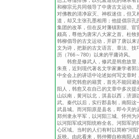
想上尊儒排佛，以孔孟道统的继承者
和柳宗元共同领导了中唐古文运动。
对佛教的清净寂灭、神权迷信，但又
道，却又主张孔墨相用；他提倡宗孔
集团的改革，但在反对藩镇割据、宦
颇高，尊他为唐宋八大家之首。杜牧把
韩柳倡导的古文运动，开辟了唐以来
文为诗，把新的古文语言、章法、技
历（766～780）以来的平庸诗风。
韩愈是修武人，修武是韩愈故里，
朱熹，近到现代著名文学家兼学者郭沫
中全会上的讲话中论述如何写文章时
研究韩愈的籍贯，首先不能回避的
阳人，韩愈又在自己的文章中多次提
山以南，黄河以北，淇县以西，济源
武。秦代以后，实行郡县制，南阳这
武县城。而河阳原是县名，即今天的
郑州隶永平军，以河阳三城、怀州为
以河阳军或河阳统称全名。河阳军的
心区域。当时的人们有时以简称“河阳
反映。由此看来，韩仲卿自称南阳人的