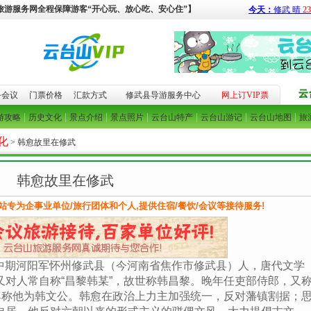
旅游服务网全程保障游客“开心玩、放心吃、安心住”】
务会议
门票价格
汇款方式
修武县导游服务中心
网上订VIP票
|
|
|
|
|
|
|
游攻略
历史文化
景点介绍
景点照片
云台山特产
云台山游记
云台山地图
旅
化
> 韩愈故里在修武
韩愈故里在修武
9 本站专为企事业单位/旅行团体和个人,提供住宿/餐饮/会议等接待服务!
代中期河阳军怀州修武县（今河南省焦作市修武县）人，唐代文学
对人常自称“昌黎韩某”，故世称韩昌黎。晚年任吏部侍郎，又
尊称他为韩文公。韩愈在政治上力主加强统一，反对藩镇割据；