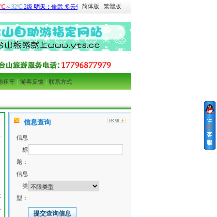
简体版
繁體版
|
|
游租车
游客反馈
联系方式
信息查询
信息
标
题：
信息
类
称
型：
思