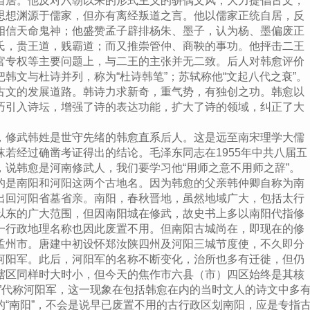
自居。他反对六朝以来的形式主义的骈偶文风，大力提倡古文，
思想渊源于儒家，但亦有离经叛道之言。他以儒家正统自居，反
相信天命鬼神；他盛赞孟子辟排杨朱、墨子，认为杨、墨偏废正
氏，贵王道，贱霸道；而又推崇管仲、商鞅的事功。他抨击二王
官专权等主要问题上，与二王的主张并无二致。后人对韩愈评价
韩文与杜诗并列，称为“杜诗韩笔”；苏轼称他“文起八代之衰”。
古文的发展道路。韩诗力求新奇，重气势，有独创之功。韩愈以
巧引入诗坛，增强了诗的表达功能，扩大了诗的领域，纠正了大
修武韩姓是世守先绪的韩愈直系后人。这是远至南宋理学大儒
若经过确凿考证得出的结论。毛泽东同志在1955年中共八届五
，说韩愈是河南修武人，我们要学习他“用师之意不用师之辞”。
是南阳和河阳这两个古地名。因为韩愈的父亲韩仲卿自称为南
出回河阳省墓省亲。南阳，春秋晋地，虽然地域广大，包括太行
以东的广大范围，但因南阳城在修武，故史书上多以南阳代指修
一行政地理名称也因此废置不用。但南阳古城尚在，即现在的修
孟州市。唐建中初设怀郑汝陕四州及河阳三城节度使，不久即分
河阳军。此后，河阳军的名称不断变化，治所也多有迁徙，但仍
辖区同样时大时小，但今天的焦作市六县（市）四区始终是其核
”代称河阳军，这一现象在包括韩愈在内的当时文人的诗文中多
“南阳”，不会是说早已废置不用的古行政区划南阳，应是专指