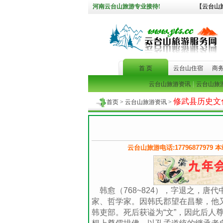
河南云台山旅游专业接待!
【云台山
首 页
云台山住宿
商
|
云台山旅游资讯
云台山旅
修武县历史文
首页
>
云台山旅游资讯
>
云台山旅游电话:1779687797
韩愈（768~824），字退之，唐
家、哲学家。因韩氏郡望在昌黎，他又
韩吏部。死后获谥为“文”，因此后人