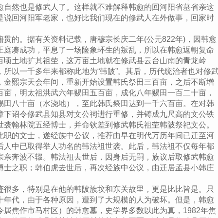
愈自然也是修武人了。这样就不难解释韩愈的回河阳省墓省亲这
是说回河阳军老家，也好比我们现在的修武人在外做事，回家时
的。据有关资料记载，唐穆宗长庆二年(公元822年)，因韩愈
王庭凑成功，平息了一场险象环生的叛乱，所以在韩愈返朝复命
百顷土地扩其祖茔，这万亩土地就在修武县云台山南的青龙岭
所以一千多年来都称此地为“韩陂”。其后，历代统治者也对修
，金熙宗天会年间，重新开始设置韩氏祭田三百亩，之后不断增
百亩，明太祖洪武六年赐田五百亩，成化八年赐田一百二十亩，
赐田八十亩（水浇地），至此韩氏祭田达到一千六百亩。在对韩
璋下诏令修武县知县对文公祠进行重修，并铸成九尺高的文公铁
世袭翰林院五经博士，并命钦差到修武韩氏祖茔韩陂祭祀文公。
此职的文士，遂经族中公议，推荐由早在明代万历年间已迁至河
后人中已取得举人功名的韩法祖世袭。此后，韩法祖不仅每年都
宗亲奔波不辍。韩法祖去世后，因身后无嗣，族议后取修武韩愈
博士之职；韩伯虎去世后，再次经族中公议，由迁居孟县小韩庄
很多，特别是在他的韩陂族坟和东关故里，更是比比皆是。只
十年代，由于各种原因，遭到了大规模的人为破坏。但是，韩愈
属焦作市马村区）的韩愈墓，史学界多数以此为真，1982年焦