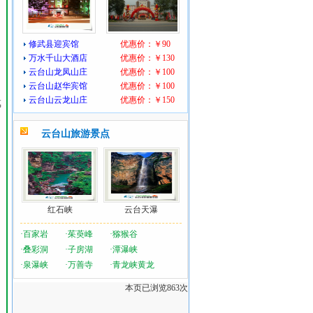
修武县迎宾馆
优惠价：￥90
万水千山大酒店
优惠价：￥130
云台山龙凤山庄
优惠价：￥100
云台山赵华宾馆
优惠价：￥100
云台山云龙山庄
优惠价：￥150
武
云台山旅游景点
红石峡
云台天瀑
·
百家岩
·
茱萸峰
·
猕猴谷
·
叠彩洞
·
子房湖
·
潭瀑峡
·
泉瀑峡
·
万善寺
·
青龙峡黄龙
本页已浏览
863次