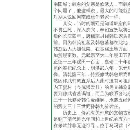
南阳城；韩愈的父亲是修武人，而韩
个问题了，他这样说，最大的可能就
对别人说回河南或焦作老家一样。
其实，当时的朝廷是知道韩愈的籍贯
不畏生死，深入虎穴，奉诏宣抚叛将
后的长庆四年，唐穆宗封赐韩氏家族
前。因为韩氏祖墓及韩愈墓都在此地，
韩愈后人大加优崇。在赏赐土地方面
加赏赐亩数。元武宗至大二年赐田五
正德十三年赐田一百亩，嘉靖二十年
愈的奉祀纪念上，明洪武六年，朱元
像。清乾隆三年，特授修武韩愈后裔
然因修武韩愈直系后人此时没有可担
内王贺村（今属博爱县）的另支韩愈
要到修武省墓谒祖，而且为联系各地
三十一代裔孙韩伯虎继嗣，承袭五经
的旁支三十三世裔孙韩九龄袭任。
历史上，修武有关韩愈的文物古迹
是到了清代道光年间和上世纪的五六
在修武并非无迹可寻，位于马冯营（今