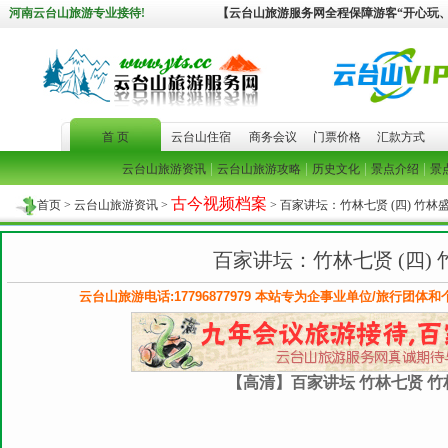
河南云台山旅游专业接待!
【云台山旅游服务网全程保障游客“开心玩
首 页
云台山住宿
商务会议
门票价格
汇款方式
|
|
|
|
云台山旅游资讯
云台山旅游攻略
历史文化
景点介绍
景
古今视频档案
首页
>
云台山旅游资讯
>
> 百家讲坛：竹林七贤 (四) 竹林
百家讲坛：竹林七贤 (四)
云台山旅游电话:17796877979 本站专为企事业单位/旅行团体
【高清】百家讲坛 竹林七贤 竹