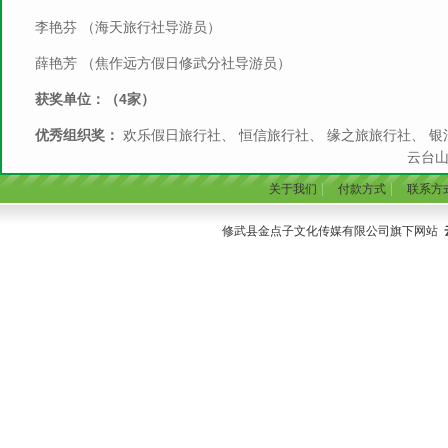
李艳芬 （海天旅行社导游员）
薛艳芳 （焦作远方假日修武分社导游员）
获奖单位：（4家）
优秀组织奖：
欢乐假日旅行社、 恒信旅行社、 缘之旅旅行社、 银
云台山旅
|
|
关于我们
付款方式
联系方
修武县金点子文化传媒有限公司旗下网站