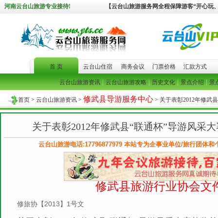
河南云台山旅游专业接待!
【云台山旅游服务网全程保障游客“开心玩
首 页
云台山住宿
商务会议
门票价格
汇款方式
|
|
|
|
云台山旅游资讯
云台山旅游攻略
历史文化
景点介绍
景
修武县导游服务中心
首页
>
云台山旅游资讯
>
> 关于表彰2012年修
关于表彰2012年修武县“联通杯”导游风采
云台山旅游电话:17796877979 本站专为企事业单位/旅行团体
修武县旅游行业协会文
修旅协【2013】1号文