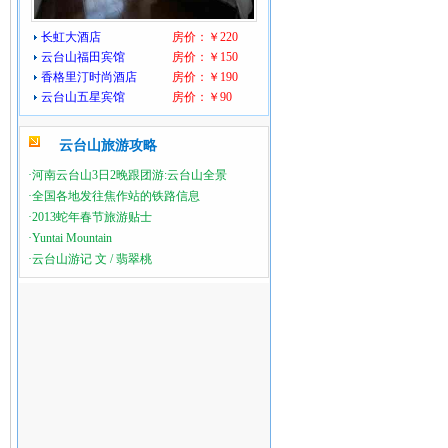
长虹大酒店
房价：￥220
云台山福田宾馆
房价：￥150
香格里汀时尚酒店
房价：￥190
云台山五星宾馆
房价：￥90
云台山旅游攻略
·
河南云台山3日2晚跟团游:云台山全景
·
全国各地发往焦作站的铁路信息
·
2013蛇年春节旅游贴士
·
Yuntai Mountain
·
云台山游记 文 / 翡翠桃