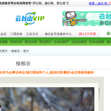
旅游服务网全程保障游客“开心玩、放心吃、安心住”】
务会议
门票价格
汇款方式
修武县导游服务中心
网上订VIP票
|
|
|
|
|
|
|
游攻略
历史文化
景点介绍
景点照片
云台山特产
云台山游记
云台山地图
旅
区图片
> 猕猴谷 > 图片
猕猴谷
9 本站专为企事业单位/旅行团体和个人,提供住宿/餐饮/会议等接待服务!