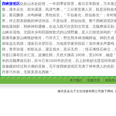
西峡游览区
处处山水处处情，一年四季皆胜景，春日百草荫发，万木葱
瘦，灌木丛生，碧水潺潺，风清气爽， “ 三分寒意袭人至，疑是深秋临冬
染，黄花飘香，水鸣林啸，秀色纷呈， “ 不似春光，胜似春光 ” ；冬
界，伴之那美丽般的神话传说，不是仙境，胜似仙境。整个西峡游览区
柳临溪倒影，荆林神韵通幽，在这儿既可欣赏到古官道、北魏摩崖石刻
山峡谷湿地、北国水乡和田园牧歌式的山情野趣，是人们游览休闲的 “ 天
面佛等象形山峰惟妙惟肖，巧夺天工；野生荆木林清幽静谥、神韵天成
体味远古风情；涌泉石水穿巨石，为地质学家所惊叹！龙吟滩水声轰鸣
阔，青草弥漫，郁郁丛丛，濯足戏水，其乐无穷，；怪石滩怪石林立，犬牙交
河壶口瀑布百水汇流，波澜壮阔；天然大佛高 180米，宽100米，确是 “
米的北魏摩崖石刻，距今己有1500年的历史，石上刻有妙法莲花经和
道修建的经过和大佛的灵验，无不使西峡游览区充满了神奇诱人的色彩，
丹青巧作画，无限美景在西峡 ” 。
|
|
关于我们
付款方式
联系方
修武县金点子文化传媒有限公司旗下网站