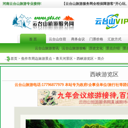
河南云台山旅游专业接待!
【云台山旅游服务网全程保障游客“开心玩
首 页
云台山住宿
商务会议
门票价格
汇款方式
|
|
|
|
云台山旅游资讯
云台山旅游攻略
历史文化
景点介绍
景
首页
>
焦作市周边旅游景点
>
青天河景区
> 西峡游览区 > 简介
西峡游览区
云台山旅游电话:17796877979 本站专为政府/企事业单位/旅行社等