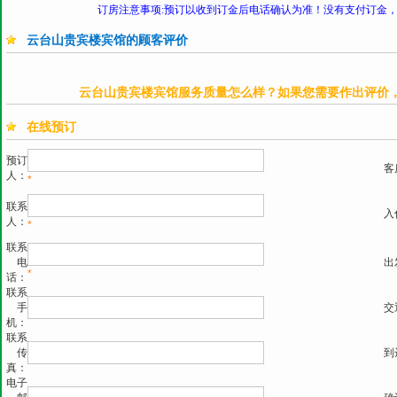
订房注意事项:预订以收到订金后电话确认为准！没有支付订金
云台山贵宾楼宾馆的顾客评价
云台山贵宾楼宾馆服务质量怎么样？如果您需要作出评价
在线预订
预订
客
人：
*
联系
入
人：
*
联系
电
出
*
话：
联系
手
交
机：
联系
传
到
真：
电子