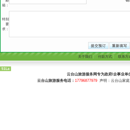
邮
确
箱：
特别
要
求：
|
|
关于我们
付款方式
联系方
51La
云台山旅游服务网专为政府/企事业单位
云台山旅游服务电话：
17796877979
声明：云台山家庭