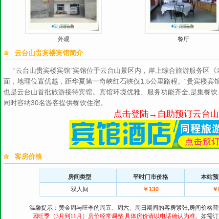
外观
餐厅
云台山贵宾楼宾馆简介
“云台山贵宾楼宾馆”宾馆位于云台山景区内，岸上综合旅游服务区《老
面，地理位置优越，距华夏第一奇峡红石峡仅1.5公里路程。“贵宾楼宾
也是云台山首批旅游接待宾馆。宾馆环境优雅、服务功能齐全,是集餐
同时容纳30名游客提供餐饮住宿。
点击登陆→自助预订云台山
客房价格
房间类型
平时门市价格
本站预
双人间
￥130
￥
温馨提示：黄金周与旺季的周五、周六、周日期间的客房紧张,房间价格普涨5
因旺季（3月到11月）房价经常调整,具体房价请以电话确认为准。
如需订