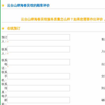
云台山肆海春宾馆的顾客评价
云台山肆海春宾馆服务质量怎么样？如果您需要作出评价
在线预订
预订
客
人：
*
联系
入
人：
*
联系
电
出
*
话：
联系
手
交
机：
联系
传
到
真：
电子
邮
确
箱：